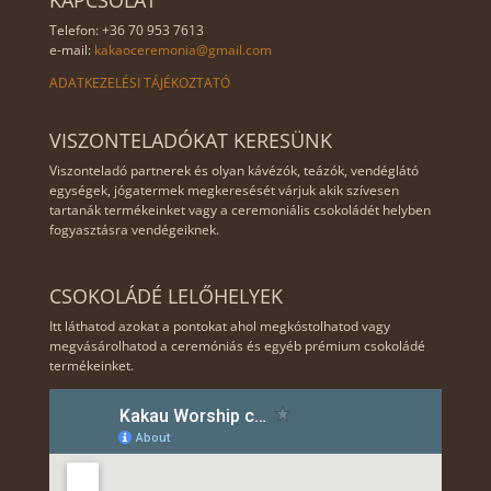
KAPCSOLAT
Telefon: +36 70 953 7613
e-mail:
kakaoceremonia@gmail.com
ADATKEZELÉSI TÁJÉKOZTATÓ
VISZONTELADÓKAT KERESÜNK
Viszonteladó partnerek és olyan kávézók, teázók, vendéglátó
egységek, jógatermek megkeresését várjuk akik szívesen
tartanák termékeinket vagy a ceremoniális csokoládét helyben
fogyasztásra vendégeiknek.
CSOKOLÁDÉ LELŐHELYEK
Itt láthatod azokat a pontokat ahol megkóstolhatod vagy
megvásárolhatod a ceremóniás és egyéb prémium csokoládé
termékeinket.