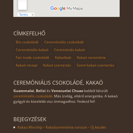
CÍMKEFELHŐ
Bio csokoládé
Ceremóniális csokoládé
Ceremóniális kakaó
Ceremóniás kakaó
Fair trade csokoládé
Kakaóbab
Kakaó ceremónia
Kakaó recept
Kakaó szertartás
Szent kakaó szertartás
CEREMÓNIÁLIS CSOKOLÁDÉ, KAKAÓ
Guatemalai
,
Belizi
és
Venezuelai Chuao
babból készült
ceremóniális csokoládé
. Más ízvilág, eltérő energetika. A kakaó
gyógyít és közelebb visz önmagadhoz. Fedezd fel!
BEJEGYZÉSEK
Kakau Worship – Kakaóceremónia sorozat – Új kezdet