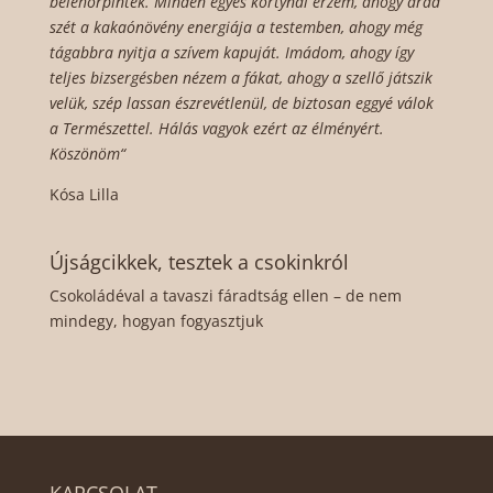
belehörpintek. Minden egyes kortynál érzem, ahogy árad
szét a kakaónövény energiája a testemben, ahogy még
tágabbra nyitja a szívem kapuját. Imádom, ahogy így
teljes bizsergésben nézem a fákat, ahogy a szellő játszik
velük, szép lassan észrevétlenül, de biztosan eggyé válok
a Természettel. Hálás vagyok ezért az élményért.
Köszönöm“
Kósa Lilla
Újságcikkek, tesztek a csokinkról
Csokoládéval a tavaszi fáradtság ellen – de nem
mindegy, hogyan fogyasztjuk