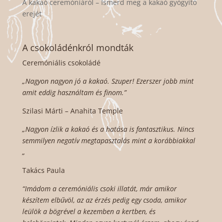
A kakaó ceremóniáról – Ismerd meg a kakaó gyógyító
erejét
A csokoládénkról mondták
Ceremóniális csokoládé
„Nagyon nagyon jó a kakaó. Szuper! Ezerszer jobb mint
amit eddig használtam és finom.”
Szilasi Márti – Anahita Temple
„Nagyon ízlik a kakaó és a hatása is fantasztikus. Nincs
semmilyen negatív megtapasztalás mint a korábbiakkal
„
Takács Paula
“Imádom a ceremóniális csoki illatát, már amikor
készítem elbűvöl, az az érzés pedig egy csoda, amikor
leülök a bögrével a kezemben a kertben, és