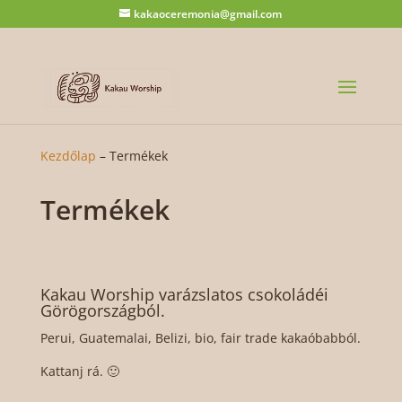
kakaoceremonia@gmail.com
Kezdőlap
–
Termékek
Termékek
Kakau Worship varázslatos csokoládéi
Görögországból.
Perui, Guatemalai, Belizi, bio, fair trade kakaóbabból.
Kattanj rá. 🙂