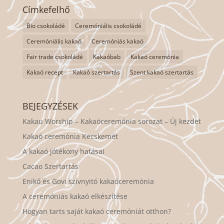
Címkefelhő
Bio csokoládé
Ceremóniális csokoládé
Ceremóniális kakaó
Ceremóniás kakaó
Fair trade csokoládé
Kakaóbab
Kakaó ceremónia
Kakaó recept
Kakaó szertartás
Szent kakaó szertartás
BEJEGYZÉSEK
Kakau Worship – Kakaóceremónia sorozat – Új kezdet
Kakaó ceremónia Kecskemét
A kakaó jótékony hatásai
Cacao Szertartás
Enikő és Govi szívnyitó kakaóceremónia
A ceremóniás kakaó elkészítése
Hogyan tarts saját kakaó ceremóniát otthon?