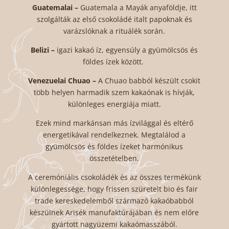
Guatemalai –
Guatemala a Mayák anyaföldje, itt
szolgálták az első csokoládé italt papoknak és
varázslóknak a rituálék során.
Belizi –
igazi kakaó íz, egyensúly a gyümölcsös és
földes ízek között.
Venezuelai Chuao –
A Chuao babból készült csokit
több helyen harmadik szem kakaónak is hívják,
különleges energiája miatt.
Ezek mind markánsan más ízvilággal és eltérő
energetikával rendelkeznek. Megtalálod a
gyümölcsös és földes ízeket harmónikus
összetételben.
A ceremóniális csokoládék és az összes termékünk
különlegessége, hogy frissen szüretelt bio és fair
trade kereskedelemből származó kakaóbabból
készülnek Arisék manufaktúrájában és nem előre
gyártott nagyüzemi kakaómasszából.