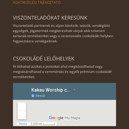
ADATKEZELÉSI TÁJÉKOZTATÓ
ate
es 
és 
mal
ker
a 
VISZONTELADÓKAT KERESÜNK
ai, 
esk
kak
Viszonteladó partnerek és olyan kávézók, teázók, vendéglátó
beli
ede
aób
egységek, jógatermek megkeresését várjuk akik szívesen
zi, 
lem 
ab 
tartanák termékeinket vagy a ceremoniális csokoládét helyben
ven
és 
az 
fogyasztásra vendégeiknek.
ezu
veg
egy
elai 
án! 
ik 
CSOKOLÁDÉ LELŐHELYEK
kak
Sze
ked
Itt láthatod azokat a pontokat ahol megkóstolhatod vagy
aób
rete
ven
megvásárolhatod a ceremóniás és egyéb prémium csokoládé
abb
t!
ce
termékeinket.
ól. 
m. 
Van 
A 
kak
cer
aób
em
ab 
oni
ami 
ális 
ked
cso