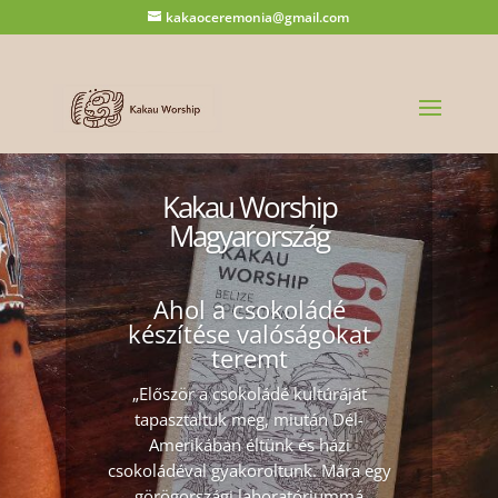
kakaoceremonia@gmail.com
Kakau Worship
Magyarország
Ahol a csokoládé
készítése valóságokat
teremt
„Először a csokoládé kultúráját
tapasztaltuk meg, miután Dél-
Amerikában éltünk és házi
csokoládéval gyakoroltunk. Mára egy
görögországi laboratóriummá