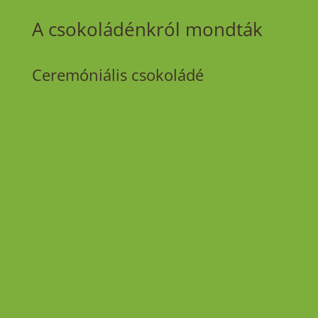
A csokoládénkról mondták
Ceremóniális csokoládé
„Nagyon nagyon jó a kakaó. Szuper! Ezerszer
jobb mint amit eddig használtam és finom.”
Szilasi Márti – Anahita Temple