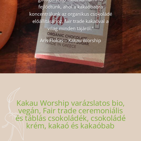
fejlődtünk, ahol a kakaóbabra
koncentrálunk az organikus csokoládé
előállításához, fair trade kakaóval a
világ minden tájáról.”
Aris Flokas – Kakau Worship
Kakau Worship varázslatos bio,
vegán, Fair trade ceremoniális
és táblás csokoládék, csokoládé
krém, kakaó és kakaóbab