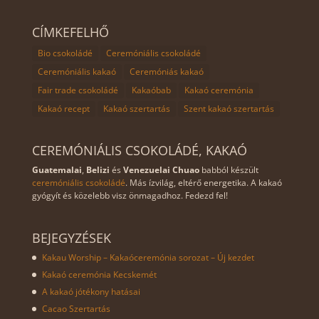
ven
kol
ce
ádé 
CÍMKEFELHŐ
m.
ped
Bio csokoládé
Ceremóniális csokoládé
ig 
els
Ceremóniális kakaó
Ceremóniás kakaó
ő 
Fair trade csokoládé
Kakaóbab
Kakaó ceremónia
osz
Kakaó recept
Kakaó szertartás
Szent kakaó szertartás
tály
ú, 
CEREMÓNIÁLIS CSOKOLÁDÉ, KAKAÓ
cso
Guatemalai
,
Belizi
és
Venezuelai Chuao
babból készült
dás 
ceremóniális csokoládé
. Más ízvilág, eltérő energetika. A kakaó
ene
gyógyít és közelebb visz önmagadhoz. Fedezd fel!
rgiá
ja 
BEJEGYZÉSEK
van
Kakau Worship – Kakaóceremónia sorozat – Új kezdet
. 
Kakaó ceremónia Kecskemét
A kakaó jótékony hatásai
Cacao Szertartás