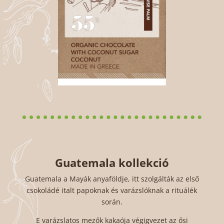
Guatemala kollekció
Guatemala a Mayák anyaföldje, itt szolgálták az első
csokoládé italt papoknak és varázslóknak a rituálék
során.
E varázslatos mezők kakaója végigvezet az ősi