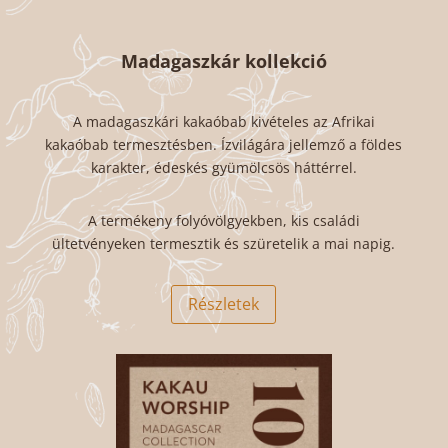
Madagaszkár kollekció
A madagaszkári kakaóbab kivételes az Afrikai
kakaóbab termesztésben. Ízvilágára jellemző a földes
karakter, édeskés gyümölcsös háttérrel.
A termékeny folyóvölgyekben, kis családi
ültetvényeken termesztik és szüretelik a mai napig.
Részletek