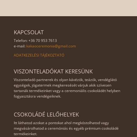
KAPCSOLAT
Telefon: +36 70 953 7613
e-mail:
kakaoceremonia@gmail.com
ADATKEZELÉSI TÁJÉKOZTATÓ
VISZONTELADÓKAT KERESÜNK
Viszonteladó partnerek és olyan kávézók, teázók, vendéglátó
egységek, jógatermek megkeresését várjuk akik szívesen
tartanák termékeinket vagy a ceremoniális csokoládét helyben
fogyasztásra vendégeiknek.
CSOKOLÁDÉ LELŐHELYEK
Itt láthatod azokat a pontokat ahol megkóstolhatod vagy
megvásárolhatod a ceremóniás és egyéb prémium csokoládé
termékeinket.