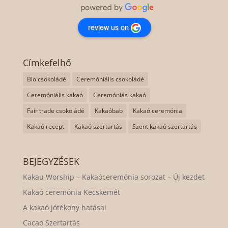
review us on
Címkefelhő
Bio csokoládé
Ceremóniális csokoládé
Ceremóniális kakaó
Ceremóniás kakaó
Fair trade csokoládé
Kakaóbab
Kakaó ceremónia
Kakaó recept
Kakaó szertartás
Szent kakaó szertartás
BEJEGYZÉSEK
Kakau Worship – Kakaóceremónia sorozat – Új kezdet
Kakaó ceremónia Kecskemét
A kakaó jótékony hatásai
Cacao Szertartás