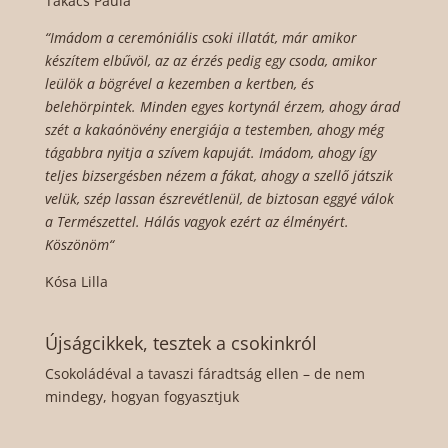
Takács Paula
“Imádom a ceremóniális csoki illatát, már amikor
készítem elbűvöl, az az érzés pedig egy csoda, amikor
leülök a bögrével a kezemben a kertben, és
belehörpintek. Minden egyes kortynál érzem, ahogy árad
szét a kakaónövény energiája a testemben, ahogy még
tágabbra nyitja a szívem kapuját. Imádom, ahogy így
teljes bizsergésben nézem a fákat, ahogy a szellő játszik
velük, szép lassan észrevétlenül, de biztosan eggyé válok
a Természettel. Hálás vagyok ezért az élményért.
Köszönöm“
Kósa Lilla
Újságcikkek, tesztek a csokinkról
Csokoládéval a tavaszi fáradtság ellen – de nem
mindegy, hogyan fogyasztjuk