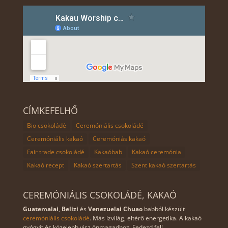
CÍMKEFELHŐ
Bio csokoládé
Ceremóniális csokoládé
Ceremóniális kakaó
Ceremóniás kakaó
Fair trade csokoládé
Kakaóbab
Kakaó ceremónia
Kakaó recept
Kakaó szertartás
Szent kakaó szertartás
CEREMÓNIÁLIS CSOKOLÁDÉ, KAKAÓ
Guatemalai
,
Belizi
és
Venezuelai Chuao
babból készült
ceremóniális csokoládé
. Más ízvilág, eltérő energetika. A kakaó
gyógyít és közelebb visz önmagadhoz. Fedezd fel!